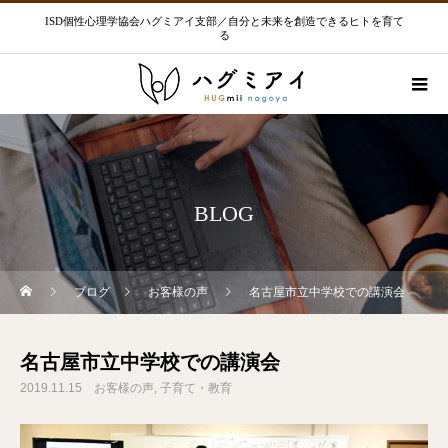
ISD個性心理学協会ハグミアイ支部／自分と未来を創造できるヒトを育て
る
BLOG
ブログ
お客様の声
名古屋市立中学校での講演会
名古屋市立中学校での講演会
2019.11.15
お客様の声
子育て・教育