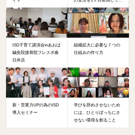
イト
の受注を1ヶ月前倒しでク
リア！
ISD子育て講演会inあおば
組織拡大に必要な７つの
鍼灸院接骨院フレスポ春
仕組みの作り方
日井店
新・営業力UPの為のISD
学びを辞めさせないため
導入セミナー
には、ひとりぼっちにさ
せない環境を創ること