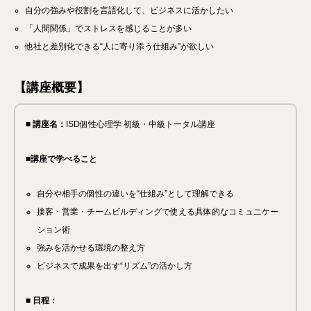
自分の強みや役割を言語化して、ビジネスに活かしたい
「人間関係」でストレスを感じることが多い
他社と差別化できる“人に寄り添う仕組み”が欲しい
【講座概要】
■ 講座名：
ISD個性心理学 初級・中級トータル講座
■講座で学べること
自分や相手の個性の違いを“仕組み”として理解できる
接客・営業・チームビルディングで使える具体的なコミュニケー
ション術
強みを活かせる環境の整え方
ビジネスで成果を出す“リズム”の活かし方
■ 日程：