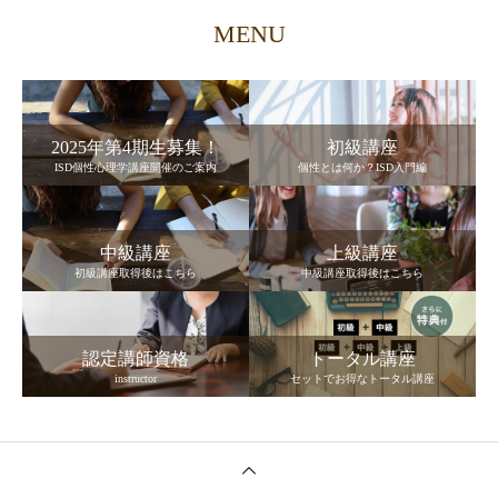
MENU
2025年第4期生募集！
初級講座
ISD個性心理学講座開催のご案内
個性とは何か？ISD入門編
中級講座
上級講座
初級講座取得後はこちら
中級講座取得後はこちら
認定講師資格
トータル講座
instructor
セットでお得なトータル講座