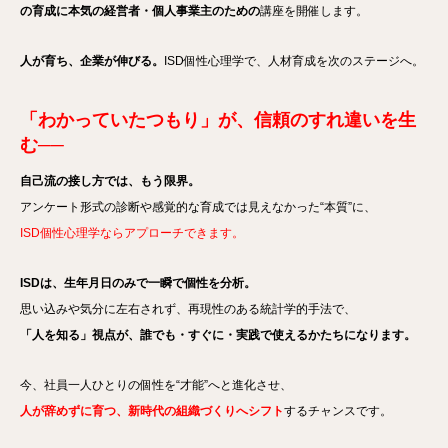
の育成に本気の経営者・個人事業主のための
講座を開催します。
人が育ち、企業が伸びる。
ISD個性心理学で、人材育成を次のステージへ。
「わかっていたつもり」が、信頼のすれ違いを生
む──
自己流の接し方では、もう限界。
アンケート形式の診断や感覚的な育成では見えなかった“本質”に、
ISD個性心理学ならアプローチできます。
ISDは、生年月日のみで一瞬で個性を分析。
思い込みや気分に左右されず、再現性のある統計学的手法で、
「人を知る」視点が、誰でも・すぐに・実践で使えるかたちになります。
今、社員一人ひとりの個性を“才能”へと進化させ、
人が辞めずに育つ、新時代の組織づくりへシフト
するチャンスです。