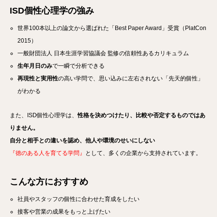
ISD個性心理学の
強み
世界100本以上の論文から選ばれた「Best Paper Award」受賞（PlatCon
2015）
一般財団法人 日本生涯学習協議会 監修の信頼性あるカリキュラム
生年月日のみ
で一瞬で分析できる
再現性と実用性
の高い学問で、思い込みに左右されない「先天的個性」
がわかる
また、ISD個性心理学は、
性格を決めつけたり、比較や否定するものではあ
りません。
自分と相手との違いを認め、他人や環境のせいにしない
『徳のある人を育てる学問』
として、多くの企業から支持されています。
こんな方におすすめ
社員やスタッフの個性に合わせた育成をしたい
接客や営業の成果をもっと上げたい