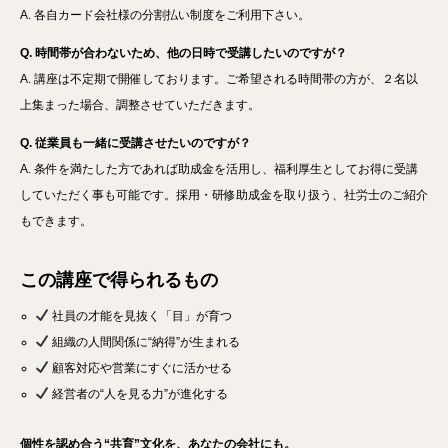
A. 各自カード会社様の分割払い制度をご利用下さい。
Q. 時間帯が合わないため、他の日時で受講したいのですが？
A. 講座は不定期で開催しております。ご希望される時間帯の方が、２名以
上集まった場合、調整させていただきます。
Q. 従業員も一緒に受講させたいのですが？
A. 条件を満たした方であれば助成金を活用し、福利厚生としてお得に受講
していただく事も可能です。採用・研修助成金を取り扱う、社労士のご紹介
もできます。
この講座で得られるもの
社員の才能を見抜く「目」が育つ
組織の人間関係に“納得”が生まれる
顧客対応や営業にすぐに活かせる
経営者の“人を見る力”が進化する
個性を認め合う“共育”文化を、あなたの会社にも。