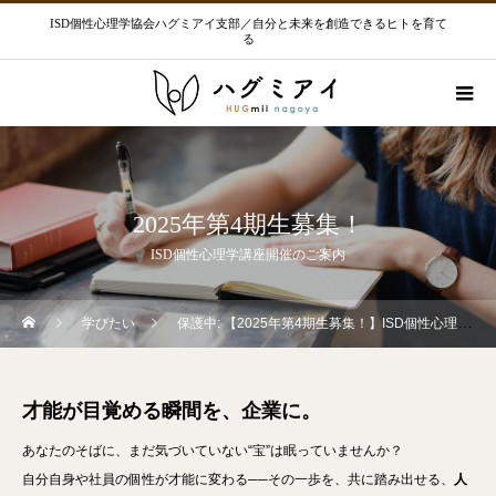
ISD個性心理学協会ハグミアイ支部／自分と未来を創造できるヒトを育て
る
2025年第4期生募集！
ISD個性心理学講座開催のご案内
学びたい
保護中: 【2025年第4期生募集！】ISD個性心理学講座開催のご案内
才能が目覚める瞬間を、企業に。
あなたのそばに、まだ気づいていない“宝”は眠っていませんか？
自分自身や社員の個性が才能に変わる──その一歩を、共に踏み出せる、
人