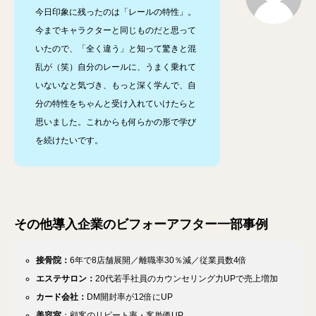
今日印象に残ったのは「レールの特性」。
今までキャラクターと同じものだと思って
いたので、「全く違う」と知って驚きと混
乱が（笑）自分のレールに、うまく乗れて
いないなと気づき、もっと深く学んで、自
分の特性をちゃんと受け入れていけたらと
思いました。これからも何らかの形で学び
を続けたいです。
その他導入企業のビフォーアフター一部事例
接骨院：
6年で8店舗展開／離職率30％減／従業員数4倍
エステサロン：
20代若手社員のカウンセリング力UPで売上増加
カード会社：
DM開封率が12倍にUP
美容室
：顧客のリピート率・客単価UP