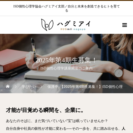
ISD個性心理学協会ハグミアイ支部／自分と未来を創造できるヒトを育て
る
2025年第4期生募集！
ISD個性心理学講座開催のご案内
学びたい
保護中: 【2025年第4期生募集！】ISD個性心理学講座開催のご案内
才能が目覚める瞬間を、企業に。
あなたのそばに、まだ気づいていない“宝”は眠っていませんか？
自分自身や社員の個性が才能に変わる──その一歩を、共に踏み出せる、
人