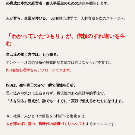
の育成に本気の経営者・個人事業主のための
講座を開催します。
人が育ち、企業が伸びる。
ISD個性心理学で、人材育成を次のステージへ。
「わかっていたつもり」が、信頼のすれ違いを生
む──
自己流の接し方では、もう限界。
アンケート形式の診断や感覚的な育成では見えなかった“本質”に、
ISD個性心理学ならアプローチできます。
ISDは、生年月日のみで一瞬で個性を分析。
思い込みや気分に左右されず、再現性のある統計学的手法で、
「人を知る」視点が、誰でも・すぐに・実践で使えるかたちになります。
今、社員一人ひとりの個性を“才能”へと進化させ、
人が辞めずに育つ、新時代の組織づくりへシフト
するチャンスです。