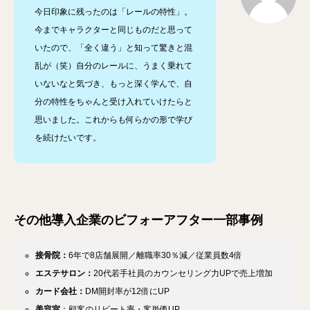
今日印象に残ったのは「レールの特性」。
今までキャラクターと同じものだと思って
いたので、「全く違う」と知って驚きと混
乱が（笑）自分のレールに、うまく乗れて
いないなと気づき、もっと深く学んで、自
分の特性をちゃんと受け入れていけたらと
思いました。これからも何らかの形で学び
を続けたいです。
その他導入企業のビフォーアフター一部事例
接骨院：
6年で8店舗展開／離職率30％減／従業員数4倍
エステサロン：
20代若手社員のカウンセリング力UPで売上増加
カード会社：
DM開封率が12倍にUP
美容室
：顧客のリピート率・客単価UP