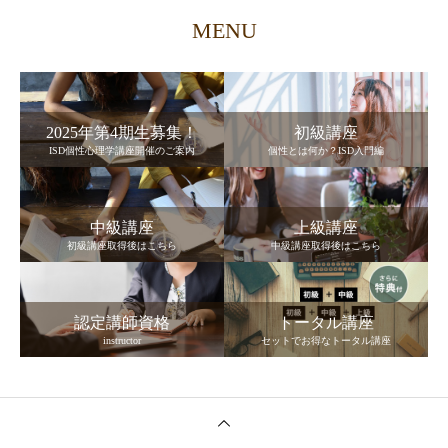
MENU
2025年第4期生募集！
初級講座
ISD個性心理学講座開催のご案内
個性とは何か？ISD入門編
中級講座
上級講座
初級講座取得後はこちら
中級講座取得後はこちら
認定講師資格
トータル講座
instructor
セットでお得なトータル講座