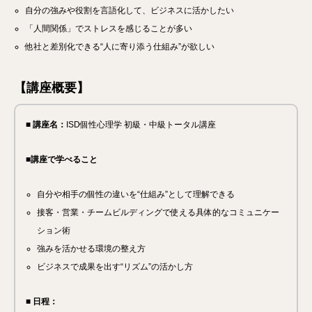
自分の強みや役割を言語化して、ビジネスに活かしたい
「人間関係」でストレスを感じることが多い
他社と差別化できる“人に寄り添う仕組み”が欲しい
【講座概要】
■ 講座名：
ISD個性心理学 初級・中級トータル講座
■講座で学べること
自分や相手の個性の違いを“仕組み”として理解できる
接客・営業・チームビルディングで使える具体的なコミュニケー
ション術
強みを活かせる環境の整え方
ビジネスで成果を出す“リズム”の活かし方
■ 日程：