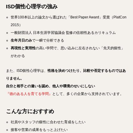
ISD個性心理学の
強み
世界100本以上の論文から選ばれた「Best Paper Award」受賞（PlatCon
2015）
一般財団法人 日本生涯学習協議会 監修の信頼性あるカリキュラム
生年月日のみ
で一瞬で分析できる
再現性と実用性
の高い学問で、思い込みに左右されない「先天的個性」
がわかる
また、ISD個性心理学は、
性格を決めつけたり、比較や否定するものではあ
りません。
自分と相手との違いを認め、他人や環境のせいにしない
『徳のある人を育てる学問』
として、多くの企業から支持されています。
こんな方におすすめ
社員やスタッフの個性に合わせた育成をしたい
接客や営業の成果をもっと上げたい