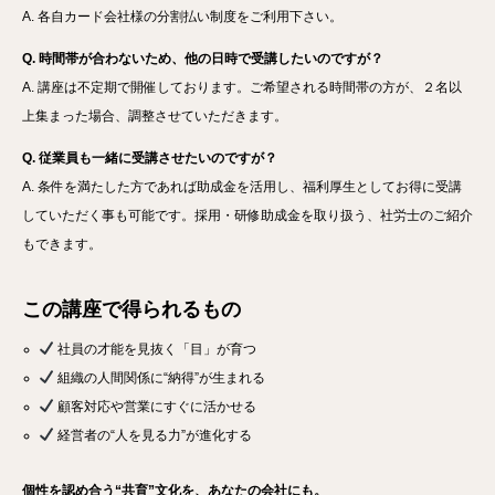
A. 各自カード会社様の分割払い制度をご利用下さい。
Q. 時間帯が合わないため、他の日時で受講したいのですが？
A. 講座は不定期で開催しております。ご希望される時間帯の方が、２名以
上集まった場合、調整させていただきます。
Q. 従業員も一緒に受講させたいのですが？
A. 条件を満たした方であれば助成金を活用し、福利厚生としてお得に受講
していただく事も可能です。採用・研修助成金を取り扱う、社労士のご紹介
もできます。
この講座で得られるもの
社員の才能を見抜く「目」が育つ
組織の人間関係に“納得”が生まれる
顧客対応や営業にすぐに活かせる
経営者の“人を見る力”が進化する
個性を認め合う“共育”文化を、あなたの会社にも。