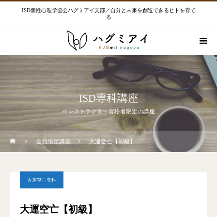
ISD個性心理学協会ハグミアイ支部／自分と未来を創造できるヒトを育て
る
ISD専科講座
インストラクター資格者限定の講座
会員限定講座
大運空亡【初級】
大運空亡専科
大運空亡【初級】