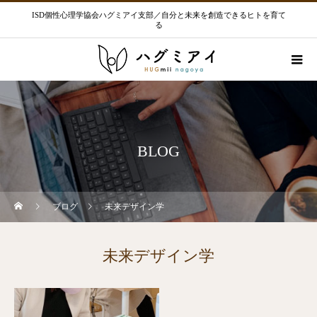
ISD個性心理学協会ハグミアイ支部／自分と未来を創造できるヒトを育て
る
BLOG
ブログ
未来デザイン学
未来デザイン学