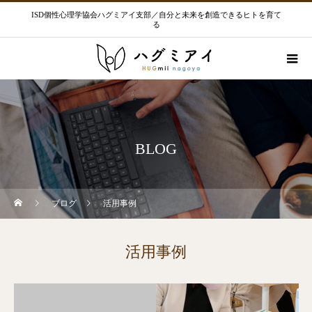
ISD個性心理学協会ハグミアイ支部／自分と未来を創造できるヒトを育て
る
BLOG
ブログ
活用事例
活用事例