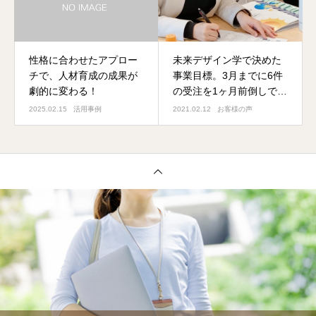
性格に合わせたアプロー
未来デザイン学で決めた
チで、人材育成の成果が
事業目標。3月までに6件
劇的に変わる！
の受注を1ヶ月前倒しでク
リア！
2025.02.15
活用事例
2021.02.12
お客様の声